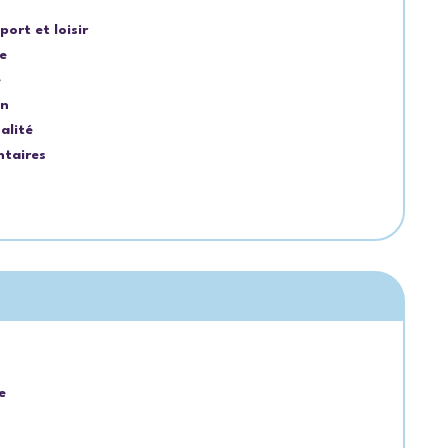
port et loisir
e
e
on
alité
ntaires
e