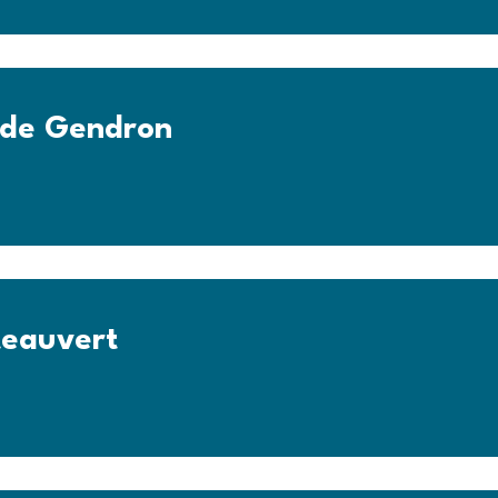
ude Gendron
teauvert