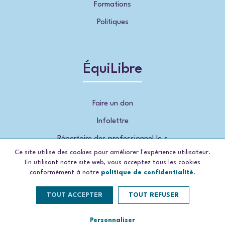
Formations
Politiques
ÉquiLibre
Faire un don
Infolettre
Répertoire des professionnel.le.s
Ce site utilise des cookies pour améliorer l'expérience utilisateur.
En utilisant notre site web, vous acceptez tous les cookies
conformément à notre
politique de confidentialité
.
TOUT ACCEPTER
TOUT REFUSER
© 2026, ÉquiLibre , tous droits réservés
Propulsé par Concep
sim
Personnaliser