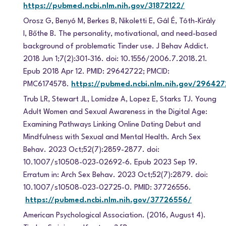
https://pubmed.ncbi.nlm.nih.gov/31872122/
Orosz G, Benyó M, Berkes B, Nikoletti E, Gál É, Tóth-Király
I, Bőthe B. The personality, motivational, and need-based
background of problematic Tinder use. J Behav Addict.
2018 Jun 1;7(2):301-316. doi: 10.1556/2006.7.2018.21.
Epub 2018 Apr 12. PMID: 29642722; PMCID:
PMC6174578.
https://pubmed.ncbi.nlm.nih.gov/296427
Trub LR, Stewart JL, Lomidze A, Lopez E, Starks TJ. Young
Adult Women and Sexual Awareness in the Digital Age:
Examining Pathways Linking Online Dating Debut and
Mindfulness with Sexual and Mental Health. Arch Sex
Behav. 2023 Oct;52(7):2859-2877. doi:
10.1007/s10508-023-02692-6. Epub 2023 Sep 19.
Erratum in: Arch Sex Behav. 2023 Oct;52(7):2879. doi:
10.1007/s10508-023-02725-0. PMID: 37726556.
https://pubmed.ncbi.nlm.nih.gov/37726556/
American Psychological Association. (2016, August 4).