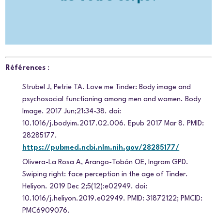
Références
:
Strubel J, Petrie TA.
Love me Tinder: Body image and
psychosocial functioning among men and women. Body
Image. 2017 Jun;21:34-38. doi:
10.1016/j.bodyim.2017.02.006. Epub 2017 Mar 8. PMID:
28285177.
https://pubmed.ncbi.nlm.nih.gov/28285177/
Olivera-La Rosa A, Arango-Tobón OE, Ingram GPD.
Swiping right: face perception in the age of Tinder.
Heliyon. 2019 Dec 2;5(12):e02949. doi:
10.1016/j.heliyon.2019.e02949. PMID: 31872122; PMCID:
PMC6909076.