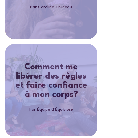
Par Caroline Trudeau
Comment me
libérer des règles
et faire confiance
à mon corps?
Par Équipe d’ÉquiLibre