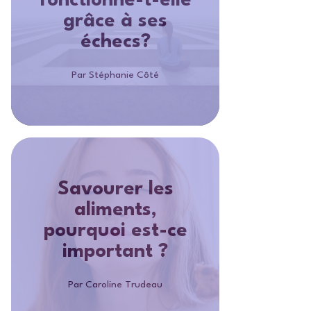
fonctionne-t-elle
grâce à ses
échecs?
Par Stéphanie Côté
Savourer les
aliments,
pourquoi est-ce
important ?
Par Caroline Trudeau