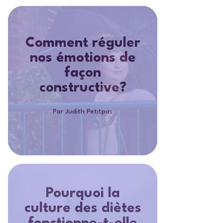
Comment réguler
nos émotions de
façon
constructive?
Par Judith Petitpas
Pourquoi la
culture des diètes