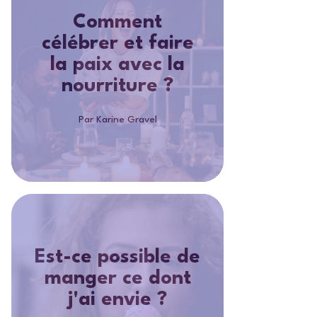
Comment
célébrer et faire
la paix avec la
nourriture ?
Par Karine Gravel
Est-ce possible de
manger ce dont
j'ai envie ?