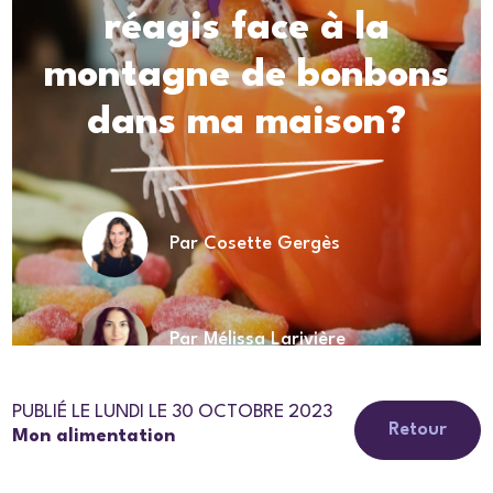
réagis face à la
montagne de bonbons
dans ma maison?
Par Cosette Gergès
Par Mélissa Larivière
PUBLIÉ LE LUNDI LE 30 OCTOBRE 2023
Retour
Mon alimentation