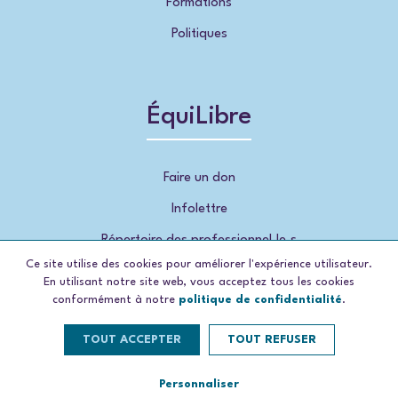
Formations
Politiques
ÉquiLibre
Faire un don
Infolettre
Répertoire des professionnel.le.s
Ce site utilise des cookies pour améliorer l'expérience utilisateur.
En utilisant notre site web, vous acceptez tous les cookies
conformément à notre
politique de confidentialité
.
TOUT ACCEPTER
TOUT REFUSER
© 2026, ÉquiLibre , tous droits réservés
Propulsé par Concep
sim
Personnaliser